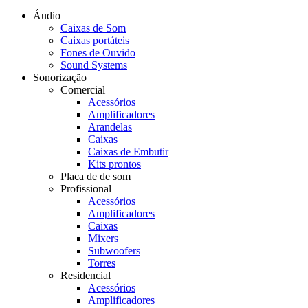
Áudio
Caixas de Som
Caixas portáteis
Fones de Ouvido
Sound Systems
Sonorização
Comercial
Acessórios
Amplificadores
Arandelas
Caixas
Caixas de Embutir
Kits prontos
Placa de de som
Profissional
Acessórios
Amplificadores
Caixas
Mixers
Subwoofers
Torres
Residencial
Acessórios
Amplificadores