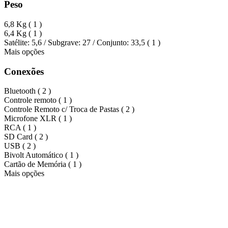
Peso
6,8 Kg (
1
)
6,4 Kg (
1
)
Satélite: 5,6 / Subgrave: 27 / Conjunto: 33,5 (
1
)
Mais opções
Conexões
Bluetooth (
2
)
Controle remoto (
1
)
Controle Remoto c/ Troca de Pastas (
2
)
Microfone XLR (
1
)
RCA (
1
)
SD Card (
2
)
USB (
2
)
Bivolt Automático (
1
)
Cartão de Memória (
1
)
Mais opções